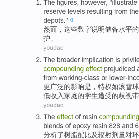
The
figures
,
however
, "
illustrate
reserve
levels
resulting
from
th
depots
."
然而
，
这些
数字
说明
储备
水平
的
护
。
youdao
The
broader
implication
is
privil
compounding
effect
prejudiced 
from working-class
or
lower-in
更广泛
的
影响
是
，
特权如
滚雪球
低收入家庭的
学生
遭受的
歧视
带
youdao
The
effect
of
resin
compoundin
blends
of epoxy resin 828 and 
分析
了
树脂
配比
及
辐射
剂量
对
环