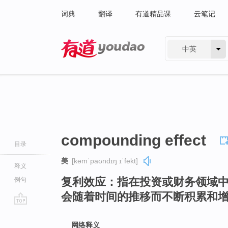
词典
翻译
有道精品课
云笔记
中英
有道 - 网易旗下搜索
compounding effect
目录
美
[kəmˈpaʊndɪŋ ɪˈfekt]
释义
复利效应：指在投资或财务领域
例句
会随着时间的推移而不断积累和
go
top
网络释义