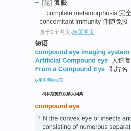
go
复眼
[昆]
top
... complete metamorphosis
concomitant immunity 伴随免疫 .
基于3个网页
-
相关网页
短语
compound eye imaging system
Artificial Compound eye
人造复
From a Compound Eye
唱片名
更多
网络短语
柯林斯英汉双解大词典
compound eye
N
the convex eye of insects an
1.
consisting of numerous separate