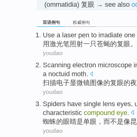
(ommatidia) 复眼 → see also
o
双语例句
权威例句
Use a
laser
pen
to
irradiate
one
用
激光
笔
照射
一
只苍蝇
的
复眼
。
youdao
Scanning
electron
microscope
a
noctuid moth
.
扫描
电子
显微镜
图像
的
复眼
的夜
youdao
Spiders
have
single lens
eyes
,
characteristic
compound
eye
.
蜘蛛
的
眼睛
是单眼
，
而不是像
昆
youdao