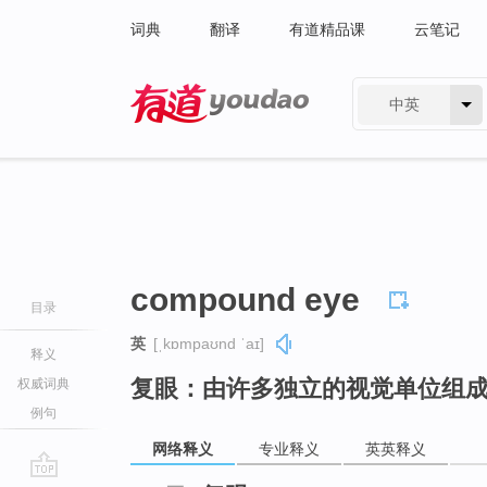
词典
翻译
有道精品课
云笔记
中英
有道 - 网易旗下搜索
compound eye
目录
英
[ˌkɒmpaʊnd ˈaɪ]
释义
复眼：由许多独立的视觉单位组
权威词典
例句
网络释义
专业释义
英英释义