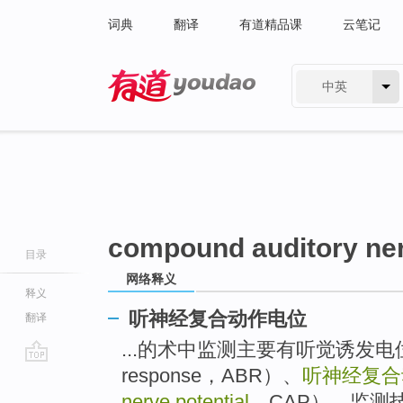
词典
翻译
有道精品课
云笔记
中英
有道 - 网易旗下搜索
compound auditory ner
目录
网络释义
释义
听神经复合动作电位
翻译
...的术中监测主要有听觉诱发电位（aud
response，ABR）、
听神经复合
go
top
nerve potential
，CAP），监测