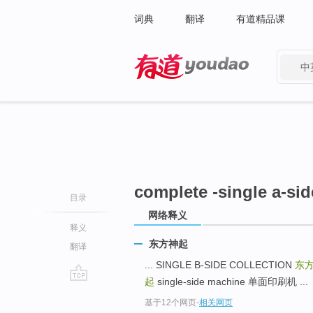
词典
翻译
有道精品课
中
有道 - 网易旗下搜索
complete -single a-sid
目录
网络释义
释义
东方神起
翻译
... SINGLE B-SIDE COLLECTION
东
起
single-side machine 单面印刷机 ...
go
基于12个网页
-
相关网页
top