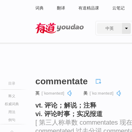
词典
翻译
有道精品课
云笔记
中英
有道 - 网易旗下搜索
commentate
目录
英
[ˈkɒmənteɪt]
美
[ˈkɑːmənteɪt]
释义
vt. 评论；解说；注释
权威词典
用法
vi. 评论时事；实况报道
例句
[ 第三人称单数 commentates 现在
commentated 过去分词 commentat