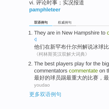
vi. 评论时事；实况报道
pamphleteer
双语例句
权威例句
They
are in
New
Hampshire
to
他们
在
新罕布什尔州
解说
冰球
比
《柯林斯英汉双解大词典》
The
best
players
play for
the
big
commentators
commentate
on
t
最好
的
球员
踢
最
重大
的比赛，最
youdao
更多双语例句