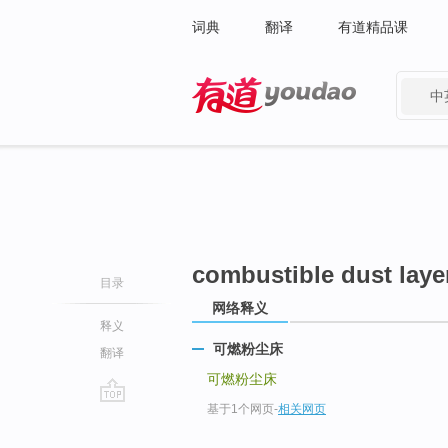
词典
翻译
有道精品课
中
有道 - 网易旗下搜索
combustible dust laye
目录
网络释义
释义
可燃粉尘床
翻译
可燃粉尘床
基于1个网页
-
相关网页
go
top