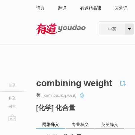
词典
翻译
有道精品课
云笔记
中英
有道 - 网易旗下搜索
combining weight
目录
美
[kəmˈbaɪnɪŋ weɪt]
释义
[化学] 化合量
例句
网络释义
专业释义
英英释义
go
top