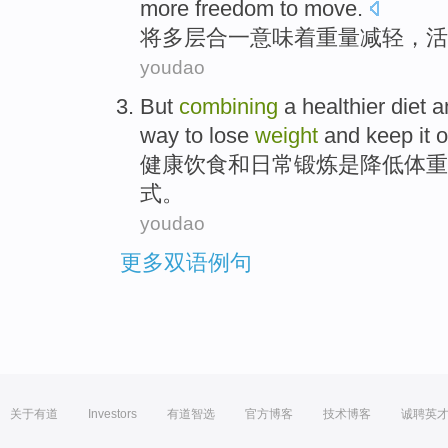
more
freedom
to move.
将
多层
合一
意味着
重量
减轻
，活
youdao
But
combining
a healthier diet
a
way
to lose
weight
and
keep it o
健康
饮食
和
日常
锻炼
是
降低
体重
式
。
youdao
更多双语例句
关于有道
Investors
有道智选
官方博客
技术博客
诚聘英