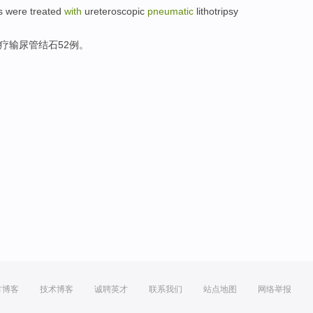
s
were
treated
with
ureteroscopic
pneumatic
lithotripsy
疗
输尿管
结石
52
例
。
方博客
技术博客
诚聘英才
联系我们
站点地图
网络举报