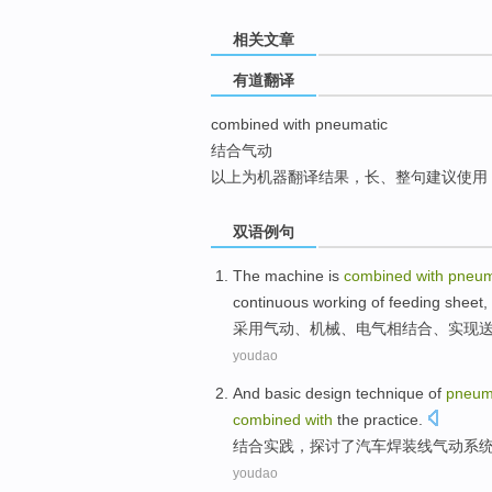
top
相关文章
有道翻译
combined with pneumatic
结合气动
以上为机器翻译结果，长、整句建议使用
双语例句
The
machine
is
combined
with
pneum
continuous
working
of
feeding
sheet,
采用气动
、
机械
、电气
相
结合、
实现
youdao
And
basic
design
technique
of
pneum
combined
with
the
practice
.
结合
实践
，
探讨了
汽车
焊装
线
气动
系
youdao