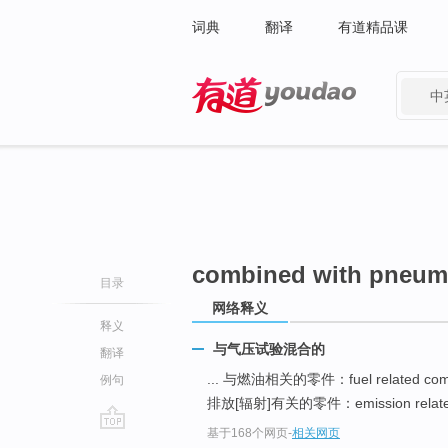
词典
翻译
有道精品课
中
有道 - 网易旗下搜索
combined with pneum
目录
网络释义
释义
与气压试验混合的
翻译
... 与燃油相关的零件：fuel related co
例句
排放[辐射]有关的零件：emission related p
基于168个网页
-
相关网页
go