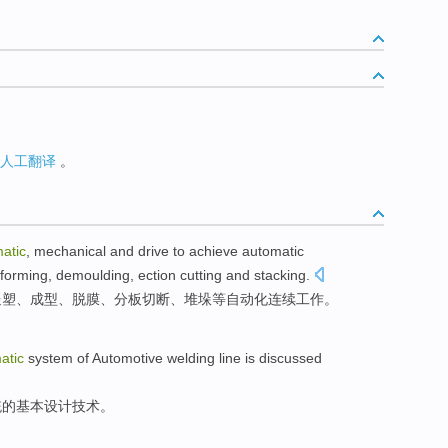
人工翻译
。
atic
, mechanical and drive to
achieve
automatic
forming
, demoulding, ection
cutting
and
stacking
.
送
塑、
成型
、脱膜、分板
切断
、堆垛等
自动化
连续
工作
。
atic
system
of
Automotive
welding
line
is
discussed
统
的
基本
设计
技术
。