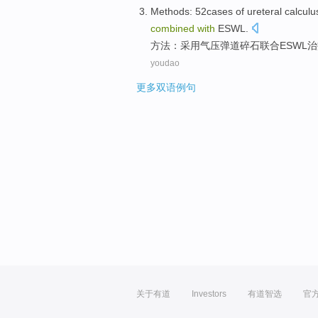
Methods
:
52
cases
of
ureteral calculu
combined
with
ESWL
.
方法
：
采用气压
弹道碎石
联合
ESWL
治
youdao
更多双语例句
关于有道
Investors
有道智选
官