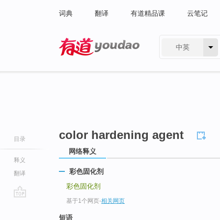
词典
翻译
有道精品课
云笔记
中英
有道 - 网易旗下搜索
color hardening agent
目录
网络释义
释义
彩色固化剂
翻译
彩色固化剂
基于1个网页
-
相关网页
go
top
短语