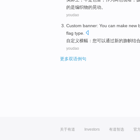
的是
编织物
的
晃动。
youdao
Custom
banner
:
You
can make
new
flag
type
.
自定义
横幅
：
您
可以
通过
新的
旗帜
结
youdao
更多双语例句
关于有道
Investors
有道智选
官