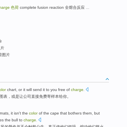
charge
色荷
complete fusion reaction 全熔合反应 ...
伞
图片
荷图片
olor
chart
,
or
it
will send
it to
you
free
of
charge
.
图表
，
或是
让公司
直接
免费
寄样本给你。
omats
, it
isn't
the
color
of
the
cape
that bothers
them
, but
tes
the
bull to
charge
.
披风
的
颜色
并不
会触怒公牛，真正
使
他们
烦躁，煽动他们怒火