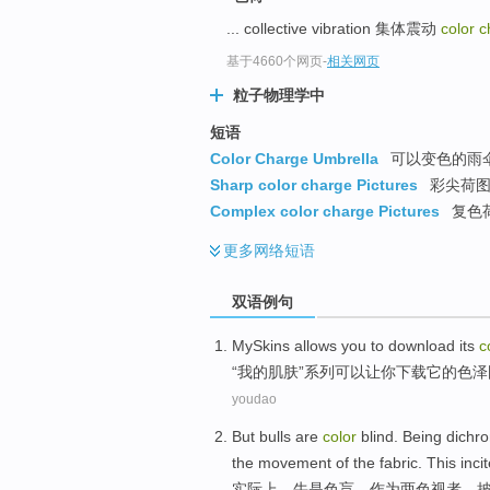
... collective vibration 集体震动
color 
基于4660个网页
-
相关网页
粒子物理学中
短语
Color Charge Umbrella
可以变色的雨
Sharp color charge Pictures
彩尖荷
Complex color charge Pictures
复色
更多
网络短语
双语例句
MySkins
allows
you
to
download
its
c
“我
的
肌肤
”系列
可以
让
你
下载
它
的
色泽
youdao
But bulls
are
color
blind.
Being dichr
the
movement
of
the fabric. This inci
实际上
，牛
是
色盲，
作为
两色视者，