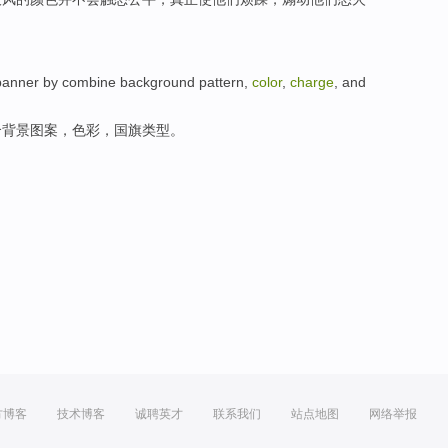
banner
by
combine
background
pattern
,
color
,
charge
, and
合
背景
图案
，
色彩
，
国旗
类型
。
方博客
技术博客
诚聘英才
联系我们
站点地图
网络举报