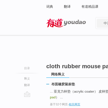
词典
翻译
有道精品课
中
有道 - 网易旗下搜索
cloth rubber mouse p
目录
网络释义
释义
布面橡胶鼠标垫
翻译
... 亚克力杯垫（acrylic coater） 皮杯垫
pad
） ...
go
基于32个网页
-
相关网页
top