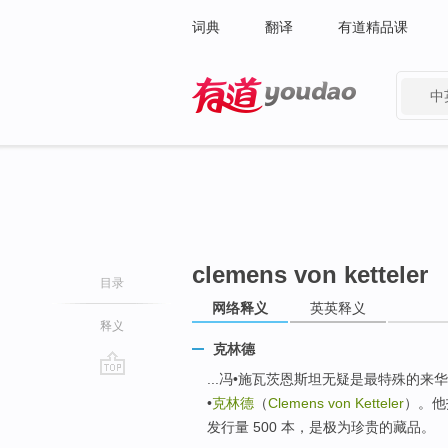
词典
翻译
有道精品课
中
有道 - 网易旗下搜索
clemens von ketteler
目录
网络释义
英英释义
释义
克林德
...冯•施瓦茨恩斯坦无疑是最特殊的
go
•
克林德
（
Clemens von Ketteler
）。他
top
发行量 500 本，是极为珍贵的藏品。