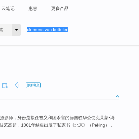
云笔记
惠惠
更多产品
英
添加释义
来华摄影师，身份是接任被义和团杀害的德国驻华公使克莱蒙•冯
技艺高超，1901年结集出版了私家书《北京》（Peking），