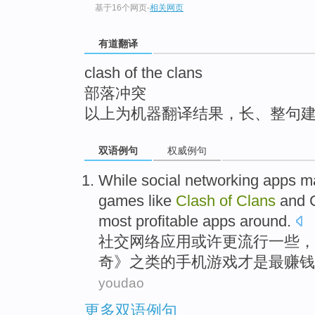
基于16个网页
-
相关网页
top
有道翻译
clash of the clans
部落冲突
以上为机器翻译结果，长、整句
双语例句
权威例句
While social
networking
apps
m
games
like
Clash
of
Clans
and
most
profitable
apps
around.
社交
网络
应用
或许
更
流行
一些
，
奇》
之类
的
手机
游戏
才是
最
赚钱
youdao
更多双语例句