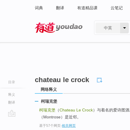
词典
翻译
有道精品课
云笔记
中英
有道 - 网易旗下搜索
chateau le crock
目录
网络释义
释义
柯瑞克堡
翻译
柯瑞克堡
（
Chateau Le Crock
）与着名的爱诗图酒庄（C
（Montrose）是近邻。
go
基于57个网页
-
相关网页
top