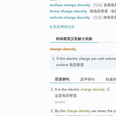
go
surface charge density
[电磁]
表面电荷
top
linear charge density
线电荷密度 ; 电
volume charge density
[电磁]
体电荷密
更多
网络短语
柯林斯英汉双解大词典
charge density
1.
N
the electric charge per unit volum
surface 电荷密度
双语例句
原声例句
权威
It
is
the
electric
charge
density
.
这
是
电荷
密度
。
youdao
By the
charge
density
we
mean the
p