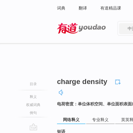
词典
翻译
有道精品课
中
有道 - 网易旗下搜索
charge density
目录
释义
电荷密度：单位体积空间、单位面积表面
权威词典
例句
网络释义
专业释义
英英
短语