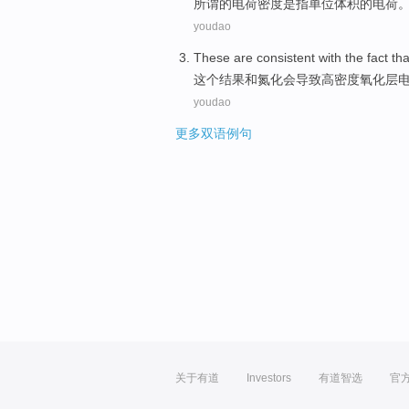
所谓
的电荷
密度
是
指
单位
体积的电荷
youdao
These
are consistent
with
the
fact tha
这个
结果
和氮化
会导致高密度
氧化层
youdao
更多双语例句
关于有道
Investors
有道智选
官