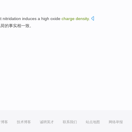
。
t
nitridation
induces
a high
oxide
charge
density
.
电荷
的
事实
相
一致。
方博客
技术博客
诚聘英才
联系我们
站点地图
网络举报