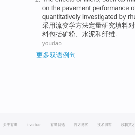
on the pavement
performance
o
quantitatively
investigated
by
rh
采用
流变学
方法
定量
研究
填料
对
料包括矿粉、
水泥
和
纤维
。
youdao
更多双语例句
关于有道
Investors
有道智选
官方博客
技术博客
诚聘英