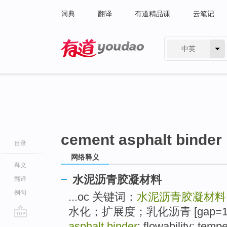
词典
翻译
有道精品课
云笔记
中英
有道 - 网易旗下搜索
cement asphalt binder
目录
网络释义
释义
水泥沥青胶凝材料
翻译
例句
...oc 关键词：
水泥沥青胶凝材料
水化；扩展度；乳化沥青 [gap=1833
go
asphalt binder
; flowability; temp