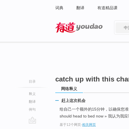
词典
翻译
有道精品课
中
有道 - 网易旗下搜索
catch up with this ch
目录
网络释义
释义
赶上这次机会
翻译
给自己一个额外的15分钟，以确保您
例句
should head to bed now » 我认为
基于12个网页
-
相关网页
go