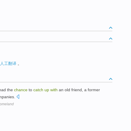
人工翻译
。
had the
chance
to
catch
up
with
an old friend, a former
ompanies.
 Homeland