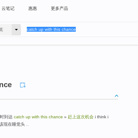
云笔记
惠惠
更多产品
英
ance
准时到达
catch up with this chance
»
赶上这次机会
i think i
我应该现在睡觉头 ..