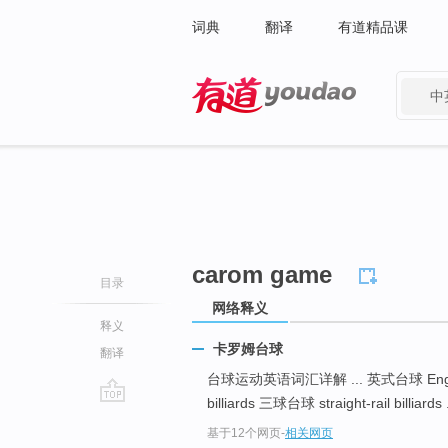
词典
翻译
有道精品课
中
有道 - 网易旗下搜索
carom game
目录
网络释义
释义
卡罗姆台球
翻译
台球运动英语词汇详解 ... 英式台球 Engli
billiards 三球台球 straight-rail billiards .
go
基于12个网页
-
相关网页
top