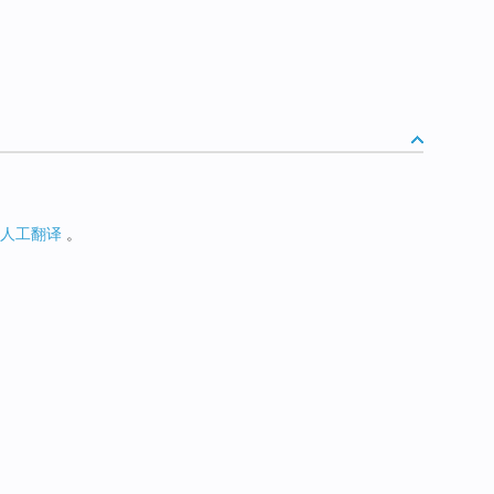
人工翻译
。