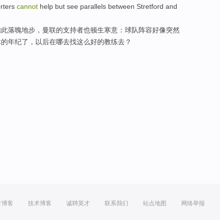
rters
cannot
help but
see
parallels
between
Stretford
and
如此落魄地步，
曼联
的
支持者
也
顿生
寒意：球队阵容好像
突然
休
的年纪了，以后在哪
去找
这么好的
教练
去？
方博客
技术博客
诚聘英才
联系我们
站点地图
网络举报