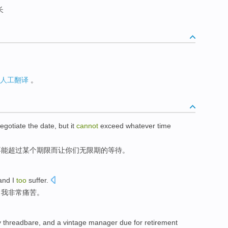
长
人工翻译
。
egotiate
the
date
,
but
it
cannot
exceed
whatever
time
不能
超过
某个
期限
而让你们无限期的等待。
nd I
too
suffer
.
，我
非常
痛苦
。
y
threadbare
, and a vintage
manager
due for
retirement