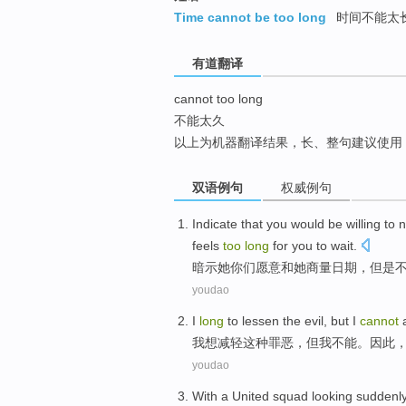
top
Time cannot be too long
时间不能太
有道翻译
cannot too long
不能太久
以上为机器翻译结果，长、整句建议使用
双语例句
权威例句
Indicate that
you
would be willing to
n
feels
too
long
for
you
to wait.
暗示
她
你们
愿意
和
她商量
日期
，
但是
youdao
I
long
to
lessen
the
evil
,
but
I
cannot
a
我
想
减轻
这种
罪恶
，
但
我
不能
。因此
youdao
With a
United squad
looking
suddenl