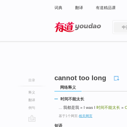
词典
翻译
有道精品课
中
有道 - 网易旗下搜索
cannot too long
目录
网络释义
释义
时间不能太长
翻译
... 我都是我 » I was I
时间不能太长
»
C
例句
基于1个网页
-
相关网页
go
短语