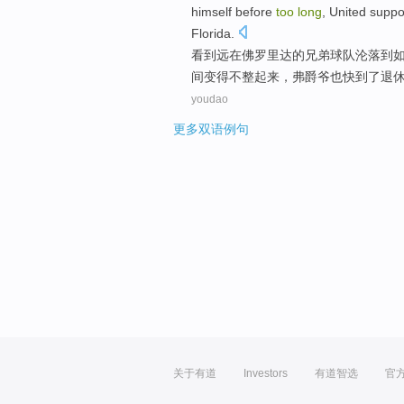
himself before
too
long
,
United
suppo
Florida
.
看到
远在佛罗里达的兄弟
球队
沦落到
间
变得不整起来，弗爵爷
也
快到了
退
youdao
更多双语例句
关于有道
Investors
有道智选
官