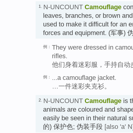
N-UNCOUNT
Camouflage
con
1.
leaves, branches, or brown and
used to make it difficult for an 
forces and equipment. (军事)
They were dressed in camou
例：
rifles.
他们身着迷彩服，手持自动
...a camouflage jacket.
例：
…一件迷彩夹克衫。
N-UNCOUNT
Camouflage
is 
2.
animals are coloured and shape
easily be seen in their natur
的) 保护色; 伪装手段
[also 'a' N