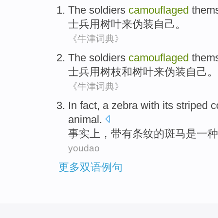
The soldiers
camouflaged
them
士兵
用
树叶
来伪装
自己
。
《牛津词典》
The soldiers
camouflaged
them
士兵
用树枝
和
树叶
来伪装
自己
。
《牛津词典》
In fact
,
a
zebra
with
its striped
c
animal
.
事实上
，带有
条纹
的
斑马
是
一种
youdao
更多双语例句