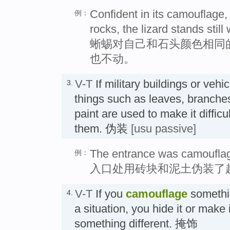
Confident in its camouflage,
例：
rocks, the lizard stands still
蜥蜴对自己和石头颜色相同
也不动。
V-T
If military buildings or vehi
3.
things such as leaves, branche
paint are used to make it diffic
them. 伪装
[usu passive]
The entrance was camouflage
例：
入口处用砖块和泥土伪装了
V-T
If you
camouflage
somethin
4.
a situation, you hide it or make 
something different. 掩饰