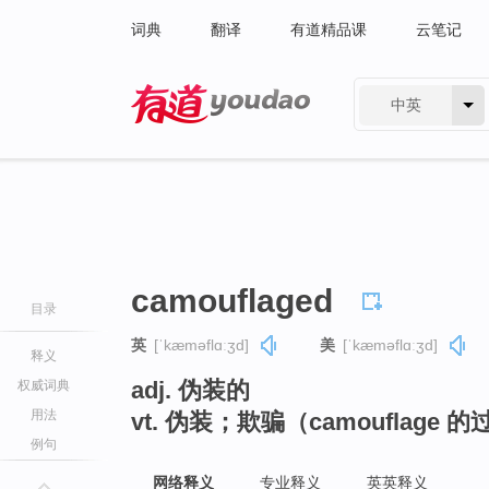
词典
翻译
有道精品课
云笔记
中英
有道 - 网易旗下搜索
camouflaged
目录
英
[ˈkæməflɑːʒd]
美
[ˈkæməflɑːʒd]
释义
adj. 伪装的
权威词典
用法
vt. 伪装；欺骗（camouflage 
例句
网络释义
专业释义
英英释义