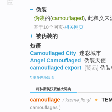
go
伪装
top
伪装
的(
camouflaged
), 此释义
基于10个网页
-
相关网页
被伪装的
短语
Camouflaged City
迷彩城市
Angel Camouflaged
伪装天使
camouflaged export
[贸易]
伪装
更多
网络短语
柯林斯英汉双解大词典
camouflage
TE
/ˈkæməˌflɑːʒ/
camouflages )