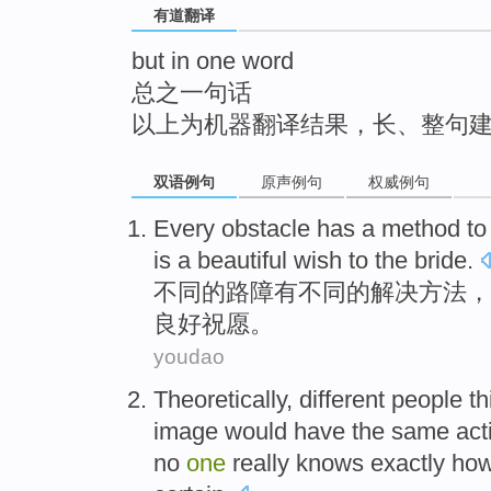
有道翻译
top
but in one word
总之一句话
以上为机器翻译结果，长、整句
双语例句
原声例句
权威例句
Every
obstacle
has
a
method
to
is
a
beautiful wish
to
the bride
.
不同的
路障
有
不同的
解决
方法
，
良好
祝愿
。
youdao
Theoretically
,
different
people
th
image
would
have
the
same
act
no
one
really
knows exactly
ho