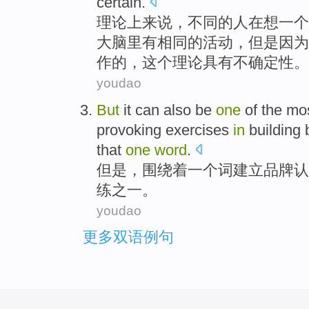
certain
.
理论上
来说，
不同
的
人
在想
一
个
大脑
里
有
相同的
活动
，
但是
因为
作
的，这个理论具有不确定性。
youdao
But
it can also be
one
of
the mo
provoking
exercises
in
building
that
one
word
.
但是
，
围绕
着
一
个
词
建立
品牌
认
练
之一
。
youdao
更多双语例句