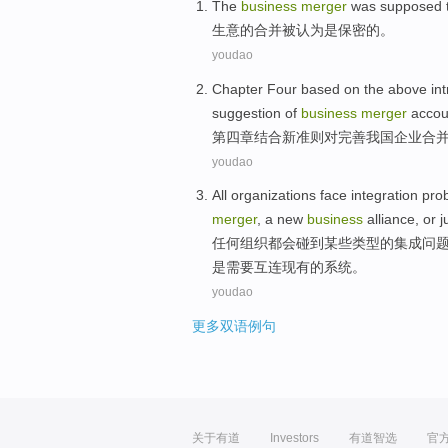
The
business
merger
was
supposed
生意
的
合并
被
认为
是
保密的
。
youdao
Chapter
Four
based
on the above int
suggestion
of
business
merger
accoun
第四
章
结合
新准则对完善我国
企业
合
youdao
All
organizations
face
integration
pro
merger
, a
new
business
alliance
,
or
j
任何
组织都会
碰到
某些
类型
的
集成
问
是
需要
互连
现有
的
系统
。
youdao
更多双语例句
关于有道
Investors
有道智选
官