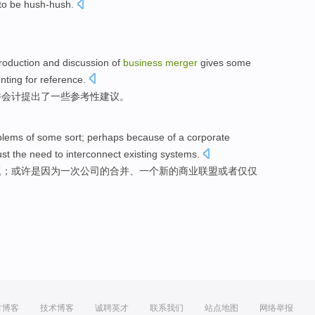
to
be
hush-hush
.
roduction and discussion of
business
merger
gives
some
ting for reference.
并
会计
提出
了
一些
参考性建议
。
blems
of
some
sort
;
perhaps
because
of
a
corporate
ust
the
need to
interconnect
existing
systems
.
题
；
或许
是因为
一
次
公司
的
合并
、一个
新的
商业
联盟
或者
仅仅
方博客
技术博客
诚聘英才
联系我们
站点地图
网络举报