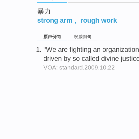
top
暴力
strong arm
,
rough work
原声例句
权威例句
"We are fighting an organizati
driven by so called divine justic
VOA: standard.2009.10.22