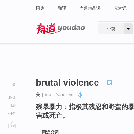
词典
翻译
有道精品课
云笔记
中英
有道 - 网易旗下搜索
brutal violence
目录
美
[ˈbruːtl ˈvaɪələns]
释义
残暴暴力：指极其残忍和野蛮的
用法
例句
害或死亡。
go
同近义词