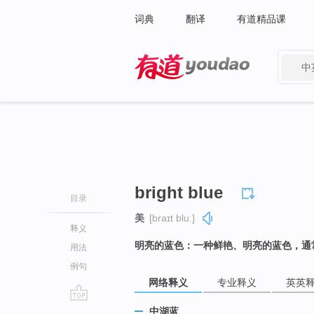
词典
翻译
有道精品课
中
有道 - 网易旗下搜索
bright blue
目录
美
[braɪt bluː]
释义
明亮的蓝色：一种鲜艳、明亮的蓝色，通
用法
例句
网络释义
专业释义
英英
go
中湖蓝