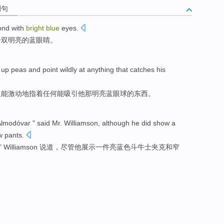
例句
ond
with
bright
blue
eyes
.
一双
明亮的
蓝
眼睛
。
 up
peas
and
point
wildly
at
anything
that
catches
his
且
能激动地指着
任何
能吸引
他
那
明亮
蓝
眼球
的东西。
lmodóvar " said Mr.
Williamson
,
although
he
did
show
a
w
pants
.
”
Williamson 说道
，
尽管
他
展示
一件
亮
蓝色
斗牛士
夹克
和
窄