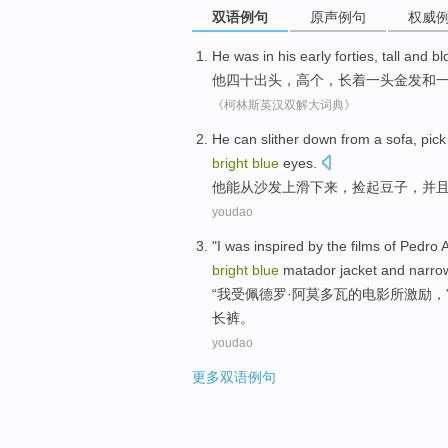
双语例句
原声例句
权威
He
was
in his early forties
,
tall
and
bl
他
四十
出头，
高个
，长着一头
金发
和
《柯林斯英汉双解大词典》
He
can
slither
down
from
a sofa
,
pick
bright
blue
eyes
.
他
能
从
沙发
上
滑
下来
，
捡
起
豆子
，
并
youdao
"
I
was inspired by the
films
of
Pedro A
bright
blue
matador
jacket
and
narro
“
我
受
佩德罗·阿莫多瓦
的
电影
所激励，
长裤
。
youdao
更多双语例句