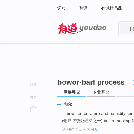
词典
翻译
有道精品课
中
有道 - 网易旗下搜索
bowor-barf process
目录
网络释义
专业释义
释义
包尔
... bowl temperature and humidi
go
(钢铁防锈处理法之一) box annealing 
top
基于9个网页
-
相关网页