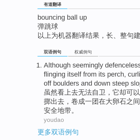
有道翻译
top
bouncing ball up
弹跳球
以上为机器翻译结果，长、整句
双语例句
权威例句
Although
seemingly
defenceles
flinging
itself
from
its perch
,
cur
off
boulders
and
down
steep
sl
虽然
看上去
无法自卫
，
它
却
可以
掷
出去，
卷
成
一
团
在
大卵石
之间
安全地带。
youdao
更多双语例句