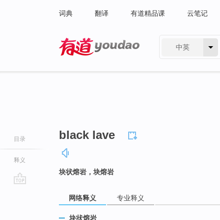
词典
翻译
有道精品课
云笔记
中英
有道 - 网易旗下搜索
black lave
目录
释义
块状熔岩，块熔岩
go
网络释义
专业释义
top
块状熔岩