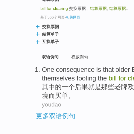
bill for clearing
交换票据；
结算票据
;
结算票据
..
基于566个网页
-
相关网页
交换票据
结算单子
互换单子
双语例句
权威例句
One
consequence
is
that
older
themselves
footing
the
bill
for
cl
其中的
一
个
后果
就是
那些
老牌
欧
境而买单
。
youdao
更多双语例句