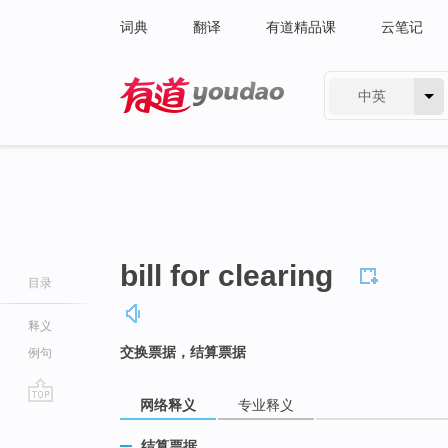
词典
翻译
有道精品课
云笔记
中英
有道 - 网易旗下搜索
bill for clearing
目录
释义
交换票据，结算票据
例句
网络释义
专业释义
go
top
结算票据