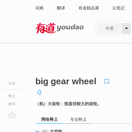
词典
翻译
有道精品课
云笔记
中英
有道 - 网易旗下搜索
big gear wheel
目录
释义
（机）大齿轮：指直径较大的齿轮。
例句
网络释义
专业释义
go
top
大齿轮
[机]