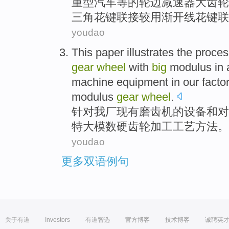
重型
汽车等
的
轮
边
减速器
大
齿轮
三角
花键
联接
较
用
渐开线
花键联
youdao
This paper
illustrates the
proces
gear
wheel
with
big
modulus
in 
machine
equipment
in
our facto
modulus
gear
wheel
.
针对
我厂
现有
磨
齿
机
的
设备
和
对
特大模数
硬
齿轮
加工
工艺
方法
。
youdao
更多双语例句
关于有道
Investors
有道智选
官方博客
技术博客
诚聘英