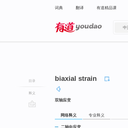
词典
翻译
有道精品课
中
有道 - 网易旗下搜索
biaxial strain
目录
释义
双轴应变
go
网络释义
专业释义
top
二轴向应变