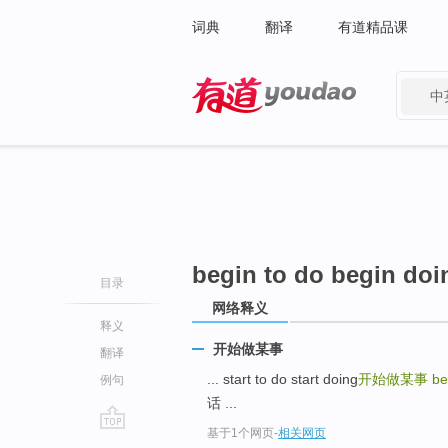
词典
翻译
有道精品课
中
有道 - 网易旗下搜索
begin to do begin doi
目录
网络释义
释义
开始做某事
翻译
... start to do start doing
开始做某事
be
例句
话 ...
基于1个网页
-
相关网页
go