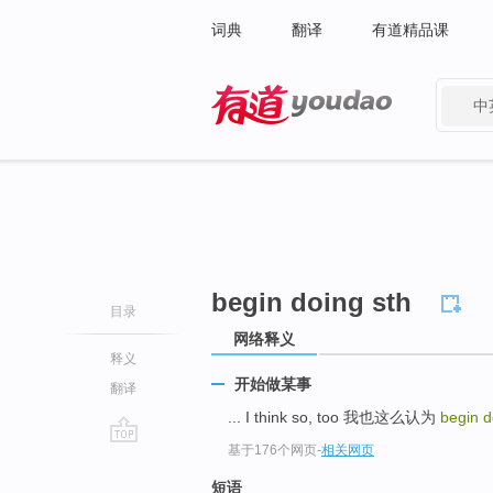
词典
翻译
有道精品课
中
有道 - 网易旗下搜索
begin doing sth
目录
网络释义
释义
开始做某事
翻译
... I think so, too 我也这么认为
begin d
基于176个网页
-
相关网页
go
top
短语