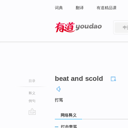
词典
翻译
有道精品课
中
有道 - 网易旗下搜索
beat and scold
目录
释义
打骂
例句
网络释义
go
top
打击责骂