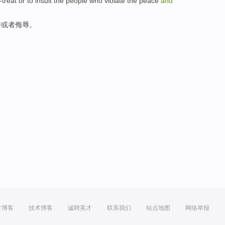
l-treat
or
to
insult
the
people
who violate
the
peace
and
待
或者
侮辱
。
方博客
技术博客
诚聘英才
联系我们
站点地图
网络举报