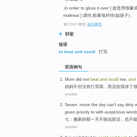
;in order to gloss it over ]
maltreat ] 虐待,粗暴地对待(如孩子) ..
基于16个网页
-
相关网页
吵架
短语
to beat and scold
打骂
双语例句
Mom
did not
beat
and
scold
me
,
and
妈妈
不但
没有
打骂
我
，
而且
给
我讲
了
youdao
Seven
:
move
the
day
can
't
say
dirty 
given
priority
to with
auspicious
word
七
：
搬家
的
那
一天
不能
说
脏话
，
也
不
youdao