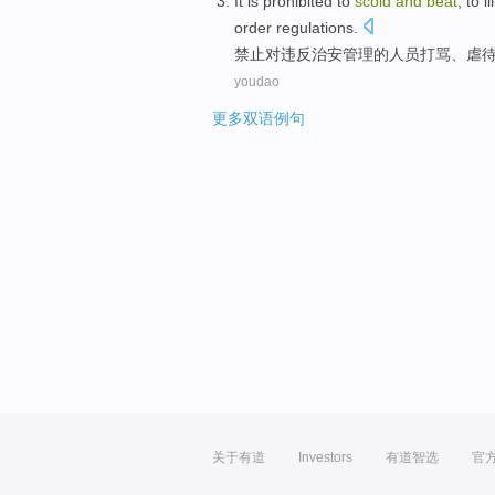
It is prohibited
to
scold
and
beat
,
to il
order regulations.
禁止
对
违反
治安
管理
的
人员打骂、
虐
youdao
更多双语例句
关于有道
Investors
有道智选
官