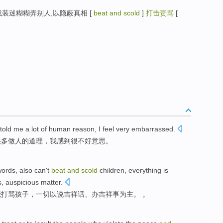
 故意用假象或装迷糊糊弄别人,以隐蔽真相 [
beat and scold
]
打击责骂
[
told
me
a lot
of
human
reason
,
I
feel
very
embarrassed
.
很多
做人
的
道理
，
我
感到
很
不好意思。
words
,
also
can't
beat
and
scold
children
,
everything
is
s
, auspicious
matter
.
能
打骂
孩子
，
一切
以
说
吉祥
话
、办吉祥
事
为主
。 。