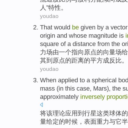
人”
特性
。
youdao
That would
be
given
by
a
vector
origin
and
whose
magnitude
is
square
of
a
distance from
the or
力场
由
一个
指向
原点
的
向量
场
给
其
到
原点的
距离
的
平方成
反比
。
youdao
When
applied
to
a spherical bod
mass
(
in
this
case
,
Mars
), the
s
approximately
inversely
proport
将该理论应用
到
行星这
类
球体
的
量
给定
的时候，
表面
重力
与
它
半