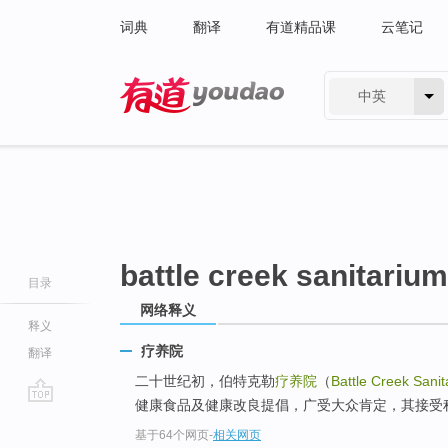
词典
翻译
有道精品课
云笔记
中英
有道 - 网易旗下搜索
battle creek sanitarium
目录
网络释义
释义
疗养院
翻译
二十世纪初，伯特克勒
疗养院
（
Battle Creek Sani
健康食品及健康改良提倡，广受大众肯定，其接受
go
基于64个网页
-
相关网页
top