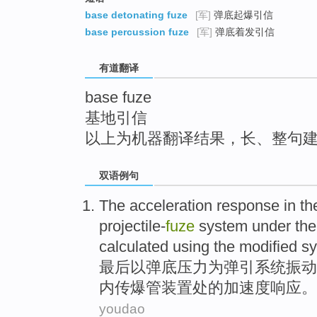
top
base detonating fuze
[军]
弹底起爆引信
base percussion fuze
[军]
弹底着发引信
有道翻译
base fuze
基地引信
以上为机器翻译结果，长、整句
双语例句
The
acceleration
response
in
th
projectile-
fuze
system
under th
calculated
using the modified 
最后
以
弹底
压力
为
弹
引
系统
振动
内传
爆管
装置
处
的
加速度
响应
。
youdao