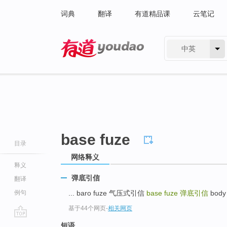
词典
翻译
有道精品课
云笔记
中英
有道 - 网易旗下搜索
base fuze
目录
网络释义
释义
弹底引信
翻译
例句
... baro fuze 气压式引信
base fuze
弹底引信
body
基于44个网页
-
相关网页
go
短语