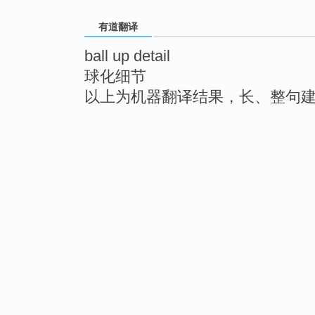
有道翻译
ball up detail
球化细节
以上为机器翻译结果，长、整句