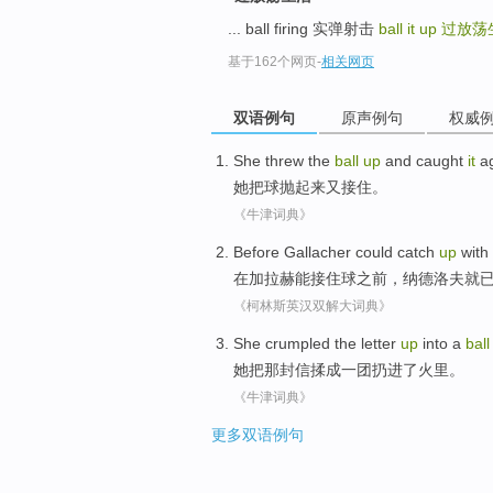
... ball firing 实弹射击
ball it up
过放荡
基于162个网页
-
相关网页
双语例句
原声例句
权威
She
threw the
ball
up
and
caught
it
ag
她
把
球抛
起来
又
接住
。
《牛津词典》
Before
Gallacher
could
catch
up
with
在
加拉赫
能
接
住
球
之前，纳德洛夫就
《柯林斯英汉双解大词典》
She
crumpled
the letter
up
into
a
ball
她
把
那
封信
揉
成
一
团
扔
进
了
火里。
《牛津词典》
更多双语例句