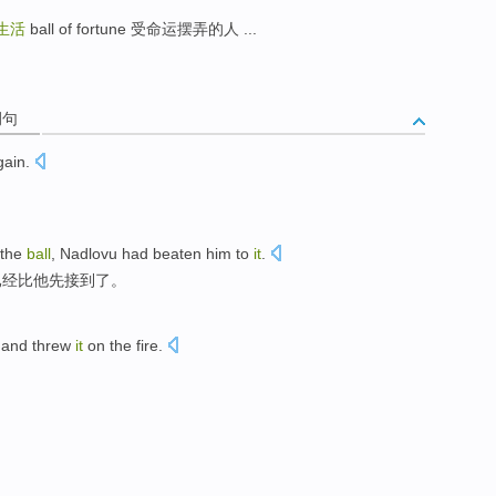
生活
ball of fortune 受命运摆弄的人 ...
例句
ain.
the
ball
, Nadlovu
had
beaten
him
to
it
.
已经
比
他
先
接到了
。
and
threw
it
on
the
fire
.