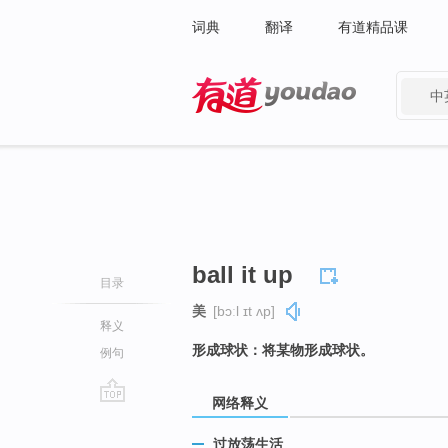
词典
翻译
有道精品课
中
有道 - 网易旗下搜索
ball it up
目录
美
[bɔːl ɪt ʌp]
释义
形成球状：将某物形成球状。
例句
网络释义
go
top
过放荡生活