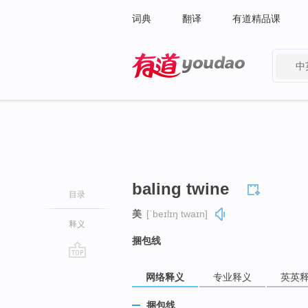
词典
翻译
有道精品课
中
有道 - 网易旗下搜索
baling twine
目录
美
[ˈbeɪlɪŋ twaɪn]
释义
捆包线
go
网络释义
专业释义
英英
top
捆包线