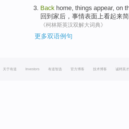
Back
home
,
things
appear
,
on t
回到
家后
，
事情
表面
上
看起来
简
《柯林斯英汉双解大词典》
更多双语例句
关于有道
Investors
有道智选
官方博客
技术博客
诚聘英