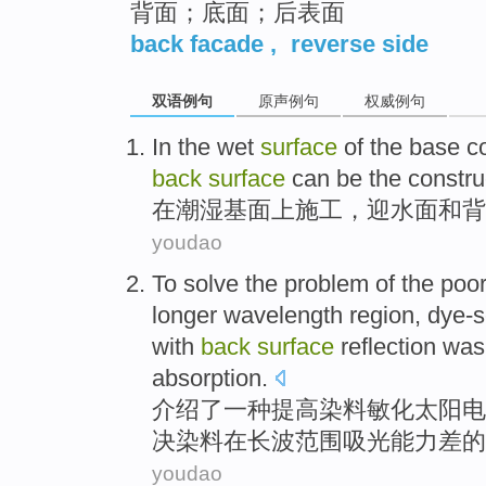
背面；底面；后表面
back facade
,
reverse side
双语例句
原声例句
权威例句
In
the
wet
surface
of the
base
c
back
surface
can be
the constru
在
潮湿
基
面上
施工
，
迎
水面
和
背
youdao
To
solve
the
problem of the
poo
longer wavelength region,
dye-s
with
back
surface
reflection
wa
absorption
.
介绍
了一
种
提高
染料敏化
太阳
电
决
染料
在
长波
范围
吸
光能力
差
的
youdao