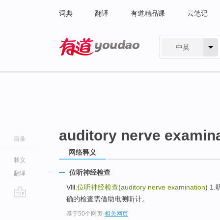
词典
翻译
有道精品课
云笔记
中英
有道 - 网易旗下搜索
auditory nerve examin
目录
网络释义
释义
位听神经检查
翻译
Ⅷ.
位听神经检查
(
auditory nerve examination
) 
确的检查需借助电测听计。
go
基于50个网页
-
相关网页
top