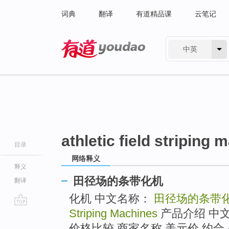
词典
翻译
有道精品课
云笔记
中英
有道 - 网易旗下搜索
athletic field striping
目录
网络释义
释义
田径场的条带化机
翻译
化机 中文名称：
田径场的条带
Striping Machines
产品介绍 中
go
top
价格比较 商家名称 美元价 约合