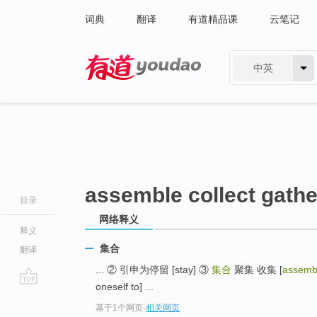
词典
翻译
有道精品课
云笔记
中英
有道 - 网易旗下搜索
assemble collect gathe
目录
网络释义
释义
集合
翻译
... ② 引申为停留 [stay] ③
集合
聚集 收集 [
assembl
oneself to] ...
go
基于1个网页
-
相关网页
top