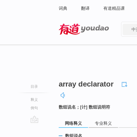
词典
翻译
有道精品课
中
有道 - 网易旗下搜索
array declarator
目录
释义
数组说名；[计] 数组说明符
例句
网络释义
专业释义
go
top
数组说名