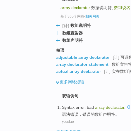
array declarator
数据说明符;
数组说名
基于365个网页
-
相关网页
数组说明符
[计]
数组宣告器
数组声明符
短语
adjustable array declarator
[计]
可调
array declarator statement
数组宣告
actual array declarator
[计]
实在数组
更多
网络短语
双语例句
Syntax
error
,
bad
array
declarator
.
语法
错误
，
错误
的
数组
声明符
。
youdao