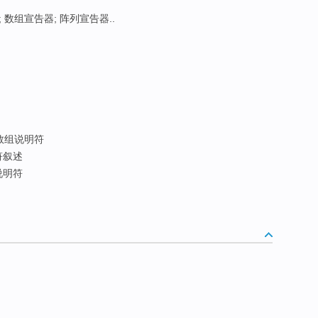
; 数组宣告器; 阵列宣告器..
数组说明符
符叙述
说明符