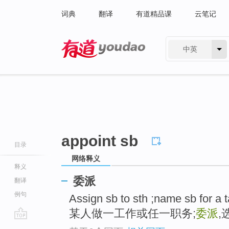
词典
翻译
有道精品课
云笔记
中英
有道 - 网易旗下搜索
appoint sb
目录
网络释义
释义
委派
翻译
例句
Assign sb to sth ;name sb for a t
某人做一工作或任一职务;
委派
,
go