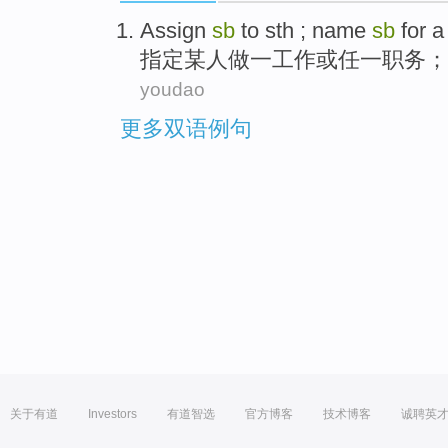
Assign
sb
to sth ; name
sb
for
a
指定
某人
做
一
工作
或
任一
职务
；
youdao
更多双语例句
关于有道
Investors
有道智选
官方博客
技术博客
诚聘英