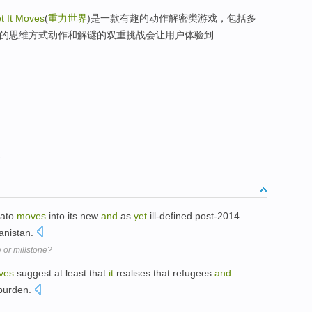
t It Moves
(
重力世界
)是一款有趣的动作解密类游戏，包括多
的思维方式动作和解谜的双重挑战会让用户体验到...
版
Nato
moves
into its new
and
as
yet
ill-defined post-2014
hanistan.
 or millstone?
ves
suggest at least that
it
realises that refugees
and
 burden.