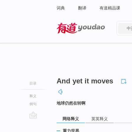
词典
翻译
有道精品课
中
有道 - 网易旗下搜索
And yet it moves
目录
释义
地球仍然在转啊
例句
网络释义
英英释义
go
top
重力世界