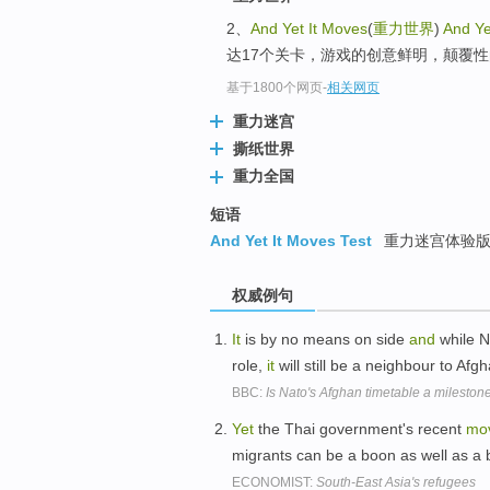
2、
And Yet It Moves
(
重力世界
)
And Ye
达17个关卡，游戏的创意鲜明，颠覆性
基于1800个网页
-
相关网页
重力迷宫
撕纸世界
重力全国
短语
And Yet It Moves Test
重力迷宫体验
权威例句
It
is by no means on side
and
while 
role,
it
will still be a neighbour to Afg
BBC:
Is Nato's Afghan timetable a milestone
Yet
the Thai government's recent
mo
migrants can be a boon as well as a
ECONOMIST:
South-East Asia's refugees