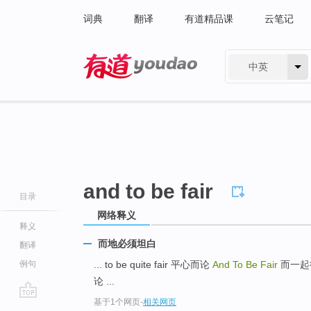
词典
翻译
有道精品课
云笔记
中英
有道 - 网易旗下搜索
and to be fair
目录
网络释义
释义
而地必须坦白
翻译
例句
... to be quite fair 平心而论
And To Be Fair
而一起
论 ...
基于1个网页
-
相关网页
go