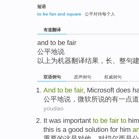
top
短语
to be fair and square
公平对待每个人
有道翻译
and to be fair
公平地说
以上为机器翻译结果，长、整句
双语例句
原声例句
权威例句
And
to
be
fair
,
Microsoft
does
h
公平
地
说，
微软
所说的
有
一点
道
youdao
It
was
important
to
be
fair
to
him
this
is
a
good
solution
for
him
a
重要
的
这
是
对
他
、对
切尔西
是
公