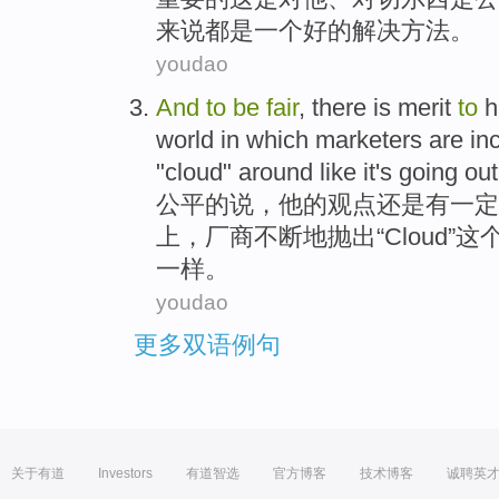
来说都
是
一个
好的
解决方法
。
youdao
And
to
be
fair
,
there is
merit
to
h
world
in which
marketers
are in
"
cloud
" around
like
it
's going
out
公平
的说，
他
的
观点还是
有
一定
上，
厂商
不断
地
抛出
“
Cloud
”
这
一样。
youdao
更多双语例句
关于有道
Investors
有道智选
官方博客
技术博客
诚聘英