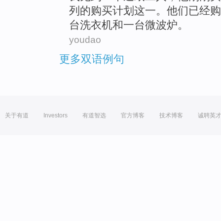
列的
购买
计划这
一
。
他们
已经购
台
洗衣机
和
一台微波炉。
youdao
更多双语例句
关于有道
Investors
有道智选
官方博客
技术博客
诚聘英