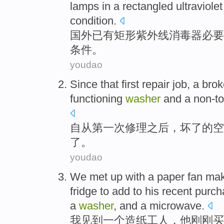
lamps in a
rectangled
ultraviolet
condition
.
国外已有
矩形
紫外线
消毒器
必要
条件
。
youdao
Since
that
first
repair job
,
a bro
functioning
washer
and a
non-to
自从
第一次
修理
之后，
坏
了的
空
了。
youdao
We
met up
with
a
paper fan ma
fridge
to add to
his
recent
purch
a
washer
,
and
a
microwave.
我
见到
一
个
造纸
工人，
他
刚刚
买