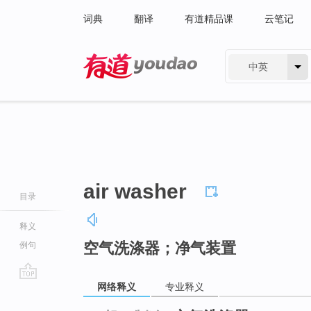
词典
翻译
有道精品课
云笔记
中英
有道 - 网易旗下搜索
air washer
目录
释义
空气洗涤器；净气装置
例句
网络释义
专业释义
go
top