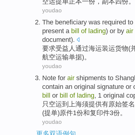
空运
提单
正本一份，副本
四
份。
youdao
The
beneficiary was
required
to
present
a
bill
of
lading
)
or
by
air
document
).
要求
受益人
通过
海运
装运
货物
(
航空
运输
单据
)。
youdao
Note for
air
shipments
to
Shang
contain an
original
signature
or
bill
or
bill
of
lading
,
1
original
co
只
空运
到
上海
须
提供有
原始
签名
(
提单
)
原件
1
份
和
复印件
3
份。
youdao
更多双语例句