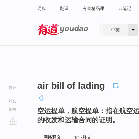
词典
翻译
有道精品课
云笔记
中英
有道 - 网易旗下搜索
air bill of lading
目录
释义
空运提单，航空提单：指在航空
例句
的收发和运输合同的证明。
go
top
网络释义
专业释义