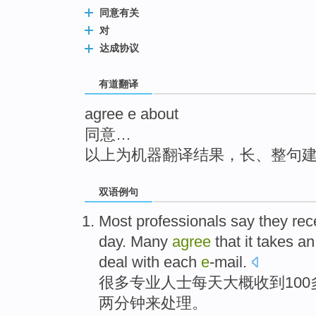
top
同意有关
对
达成协议
有道翻译
agree e about
同意…
以上为机器翻译结果，长、整句
双语例句
Most
professionals
say
they rec
day
.
Many
agree
that it takes
an
deal with
each
e
-mail
.
很多
专业
人士
每天
大概
收到
100
两
分钟
来
处理。