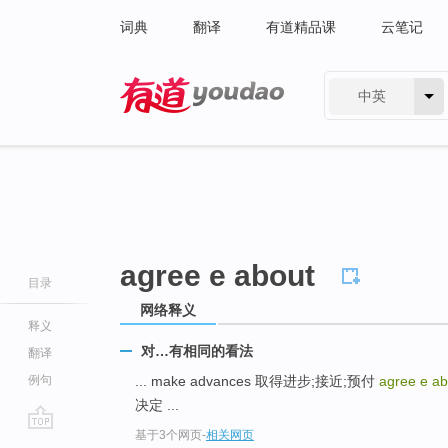
词典
翻译
有道精品课
云笔记
中英
有道 - 网易旗下搜索
agree e about
目录
网络释义
释义
对…有相同的看法
翻译
例句
... make advances 取得进步;接近;预付
agree e a
决定 ...
基于3个网页
-
相关网页
go